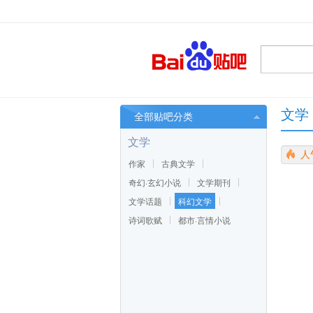
文学
全部贴吧分类
文学
人
作家
古典文学
奇幻·玄幻小说
文学期刊
文学话题
科幻文学
诗词歌赋
都市·言情小说