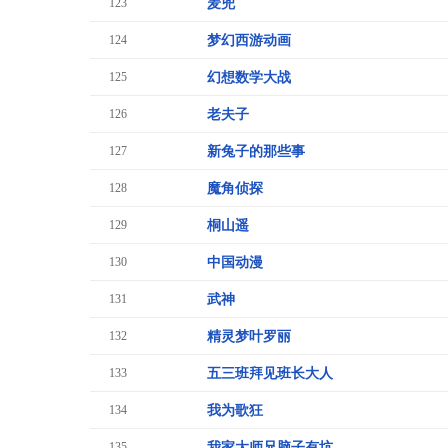
123
麦兜
124
梦幻西游动画
125
幻想数学大战
126
老夫子
127
新兔子的那些事
128
魔角侦探
129
桐山遥
130
中国动漫
131
武神
132
精灵梦叶罗丽
133
五三班拜见班长大人
134
我为歌狂
135
我家大师兄脑子有坑