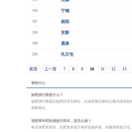
196
宁城
197
曲阳
198
安新
199
鹿泉
200
扎兰屯
首页
上一页
7
8
9
10
11
12
13
帮助中心
贴吧排行榜是什么？
贴吧排行榜是以贴吧目录为单位，以各吧每日签到人数为排名标
和影响力。
我想帮本吧快速提升排名，该怎么做？
每天来吧里签到，在吧里多留下有价值的内容，积极和吧友讨论