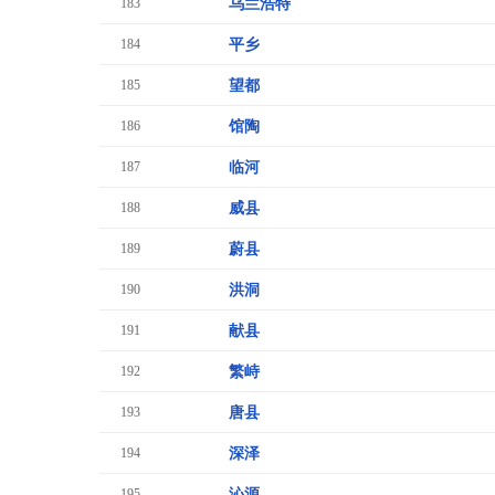
183
乌兰浩特
184
平乡
185
望都
186
馆陶
187
临河
188
威县
189
蔚县
190
洪洞
191
献县
192
繁峙
193
唐县
194
深泽
195
沁源