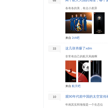
两个航天大国的海报，哪个
68
各有各的美，有点小差异
来自
2ch吧
这几张夯爆了xdm
33
非常有自己的航天风格啊
来自
航天吧
观90年代前中国的太空宣传
10
年画其实和海报是一个生态位