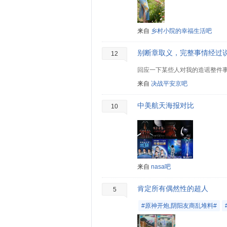
来自
乡村小院的幸福生活吧
别断章取义，完整事情经过
12
来自
决战平安京吧
中美航天海报对比
10
来自
nasa吧
肯定所有偶然性的超人
5
#原神开炮,阴阳友商乱堆料#