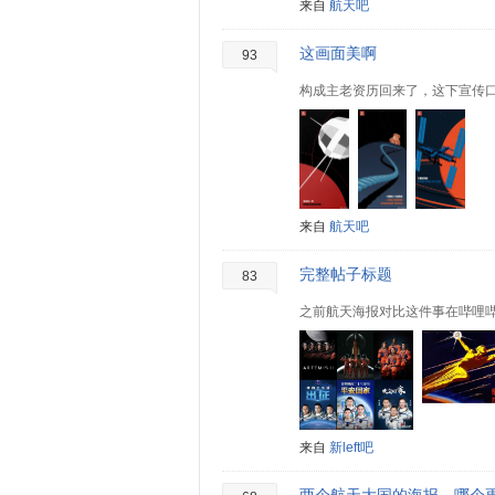
来自
航天吧
这画面美啊
93
构成主老资历回来了，这下宣传
来自
航天吧
完整帖子标题
83
来自
新left吧