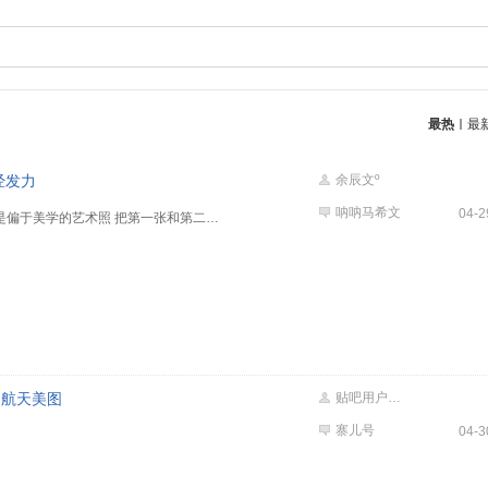
最热
最
经发力
余辰文º
呐呐马希文
04-2
一个是偏于实用的宣传海报 一个是偏于美学的艺术照 把第一张和第二张打印出来给路人看 第一张一眼知道是十七号的航天员 第二张是什么？科幻电影海报还是个人自嗨照？ 但别说 第一张的设计也中看的 星空背景 宣传文字 包括打光突出形象都很到位 可惜是⏰发的 那就是可见“文明”的落后了
的航天美图
贴吧用户_aX84t7M
寨儿号
04-3