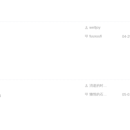
weltjoy
fuuxuufi
04-2
消逝的时间🔯
懒惰的石头人
05-0
嘛