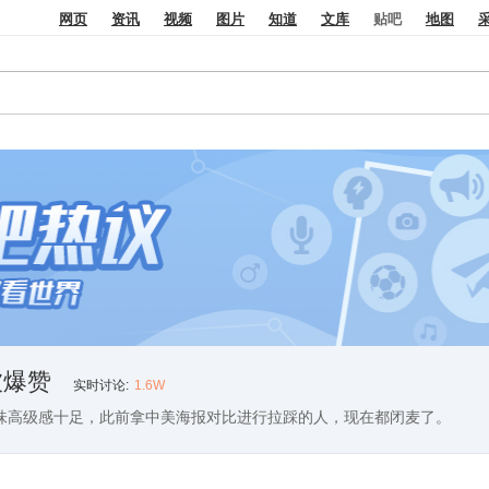
网页
资讯
视频
图片
知道
文库
地图
贴吧
被爆赞
实时讨论:
1.6W
味高级感十足，此前拿中美海报对比进行拉踩的人，现在都闭麦了。