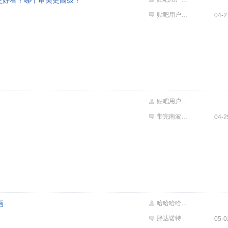
更好看？哪个审美更高级？
贴吧用户_5WXRUD1
04-2
贴吧用户_G7N6MSP
带完南波湾💥💥
04-2
画
哈哈哈哈咚啊
胖达诺特
05-0