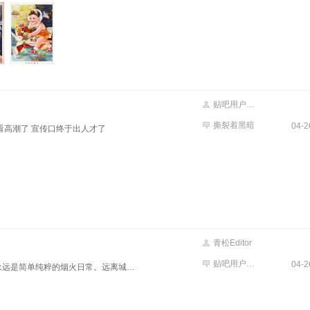
贴吧用户_JR35J9K
撕裂着黑暗
04-2
看高潮了 宣传口终于出人才了
青松Editor
贴吧用户_aP34DPC
04-2
长大了才明白，最让人留恋的，永远是简单纯粹的烟火日常。远离城市喧嚣，置身田园山野，风吹草木，云卷云舒，没有繁杂琐事困扰。守一份清净，留一份从容，不负时光，不负自己，平凡安稳，即是圆满。