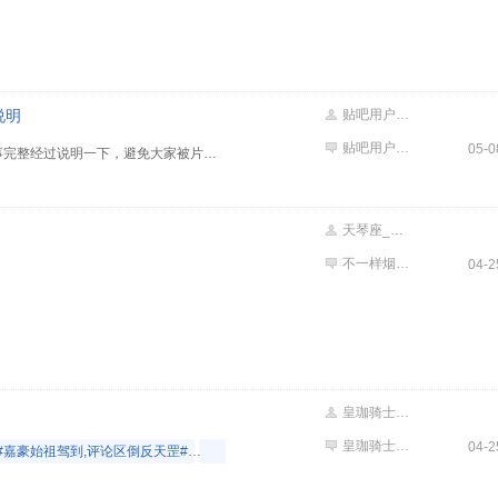
说明
贴吧用户_G6W12M6
贴吧用户_aDA1RRD
05-0
回应一下某些人对我的造谣整件事完整经过说明一下，避免大家被片面截图误导。 当时五排组队游戏，我只是针对对局局势发表看法，吐槽打法思路问题，单纯讨论游戏节奏，全程没有主动人身攻击。 是对方自己心态敏感，率先破防，持续言语施压、主动挑事骂人在先。我在被持续压力、不断挑衅的情况下，情绪失控才进行回击，属于被动互骂。 如今对方刻意截取后半段内容挂人，隐瞒所有前因和主动挑事的过程，单纯颠倒黑白引导舆论。 从来不
天琴座_渐台三
不一样烟火llll
04-2
皇珈骑士冲😄
皇珈骑士冲😄
04-2
#嘉豪始祖驾到,评论区倒反天罡#
#审美高级!中国航天海报被爆赞#