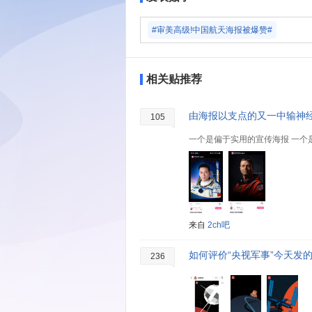
#审美高级!中国航天海报被爆赞#
相关贴推荐
由海报以支点的又一中输神
105
来自
2ch吧
如何评价“央视军事”今天发
236