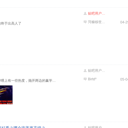
贴吧用户_JZRa7bD958
菏糠移世赶芭
04-2
口终于出高人了
贴吧用户_JtMy1JV
Birtdº
05-0
之前航天海报对比这件事在哔哩哔哩上有一些热度，抛开两边的赢学家，以这个话题为引子，想讨论一下为什么国内在美术方面不太尽人意（不代表全部有些是好的）
贴吧用户_JtN5Q3Z