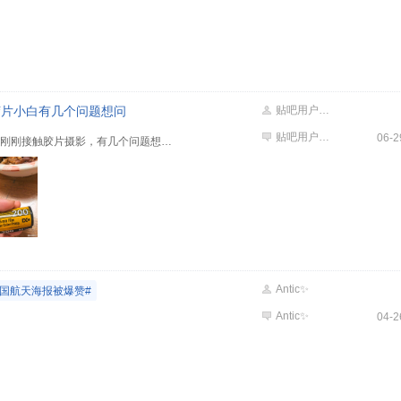
胶片小白有几个问题想问
贴吧用户_Gb1PA5Q
贴吧用户_Gb1PA5Q
06-2
从家里翻出来一卷拍满的金200，刚刚接触胶片摄影，有几个问题想问问8u各位大佬: 1.柯达金200现在还量产吗？大约冲洗一张价格是多少？ 2.家里有惠普tank798我再买一盒KP-108IN能实现家里打印吗？ 3.如果能家里打印一般能多长时间不褪色？银盐冲洗能多久不褪色？
Antic✨
中国航天海报被爆赞#
Antic✨
04-2