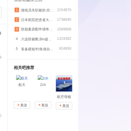
1
2154870
接线员失职被炒,控诉遭恶意辞退
2
1738695
日本医院把患者大脑当肿瘤切了
3
1589868
胚胎案原配申请终止离婚
新
1319382
4
六连胜被断,Bin超话开香槟
924950
5
装备硬核!钓鱼佬自备空调
9
相关吧推荐
航天
2ch
航空母舰
+
+
关注
关注
+
关注
0