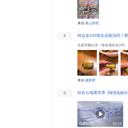
来自
泰山府吧
柯达金200现在还能洗吗？
5
来自
摄影吧
站在云端看世界
#审美高级!
0
百度贴吧
00:15