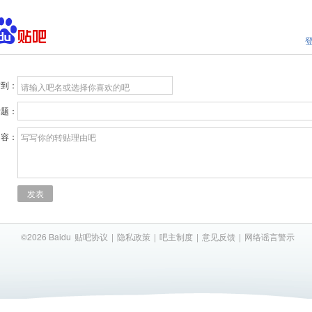
贴到：
请输入吧名或选择你喜欢的吧
标题：
内容：
写写你的转贴理由吧
发表
©2026 Baidu
贴吧协议
|
隐私政策
|
吧主制度
|
意见反馈
|
网络谣言警示