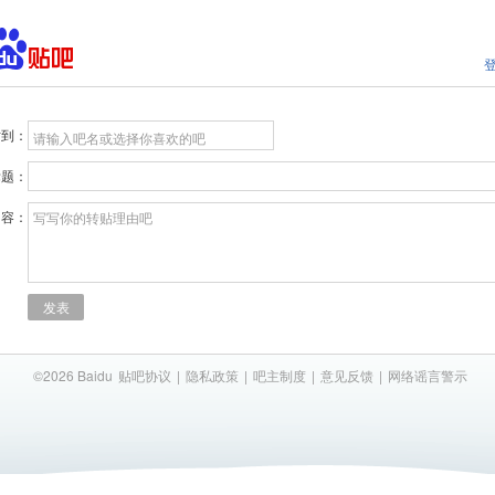
贴到：
请输入吧名或选择你喜欢的吧
标题：
内容：
写写你的转贴理由吧
发表
©2026 Baidu
贴吧协议
|
隐私政策
|
吧主制度
|
意见反馈
|
网络谣言警示