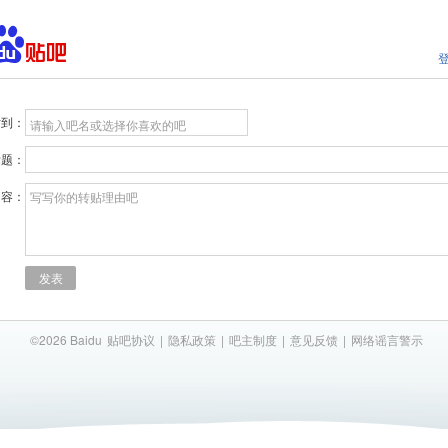
贴到：
请输入吧名或选择你喜欢的吧
标题：
内容：
写写你的转贴理由吧
发表
©2026 Baidu
贴吧协议
|
隐私政策
|
吧主制度
|
意见反馈
|
网络谣言警示