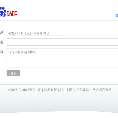
贴到：
请输入吧名或选择你喜欢的吧
标题：
内容：
写写你的转贴理由吧
发表
©2026 Baidu
贴吧协议
|
隐私政策
|
吧主制度
|
意见反馈
|
网络谣言警示