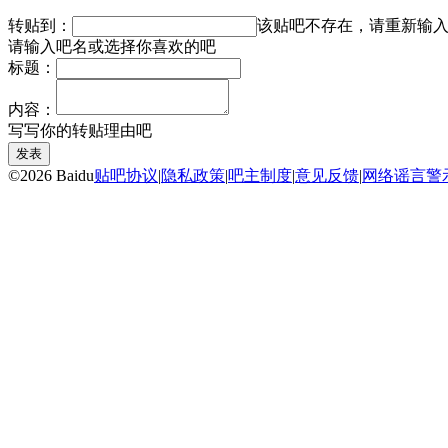
转贴到：
该贴吧不存在，请重新输
请输入吧名或选择你喜欢的吧
标题：
内容：
写写你的转贴理由吧
发表
©2026 Baidu
贴吧协议
|
隐私政策
|
吧主制度
|
意见反馈
|
网络谣言警