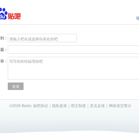
贴到：
请输入吧名或选择你喜欢的吧
标题：
内容：
写写你的转贴理由吧
发表
©2026 Baidu
贴吧协议
|
隐私政策
|
吧主制度
|
意见反馈
|
网络谣言警示