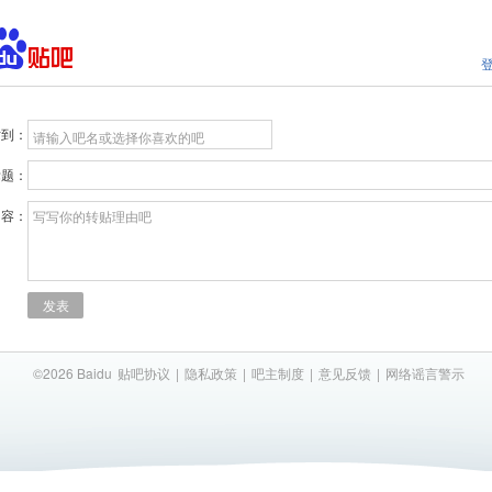
贴到：
请输入吧名或选择你喜欢的吧
标题：
内容：
写写你的转贴理由吧
发表
©2026 Baidu
贴吧协议
|
隐私政策
|
吧主制度
|
意见反馈
|
网络谣言警示