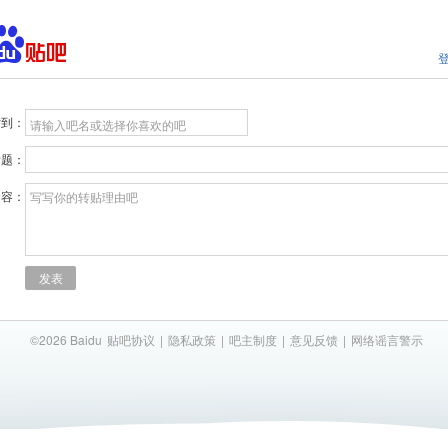
贴到：
请输入吧名或选择你喜欢的吧
标题：
内容：
写写你的转贴理由吧
发表
©2026 Baidu
贴吧协议
|
隐私政策
|
吧主制度
|
意见反馈
|
网络谣言警示