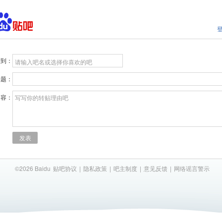
贴到：
请输入吧名或选择你喜欢的吧
标题：
内容：
写写你的转贴理由吧
发表
©2026 Baidu
贴吧协议
|
隐私政策
|
吧主制度
|
意见反馈
|
网络谣言警示