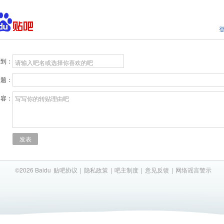
贴到：
请输入吧名或选择你喜欢的吧
标题：
内容：
写写你的转贴理由吧
发表
©2026 Baidu
贴吧协议
|
隐私政策
|
吧主制度
|
意见反馈
|
网络谣言警示