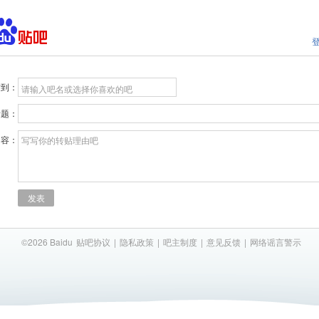
贴到：
请输入吧名或选择你喜欢的吧
标题：
内容：
写写你的转贴理由吧
发表
©2026 Baidu
贴吧协议
|
隐私政策
|
吧主制度
|
意见反馈
|
网络谣言警示