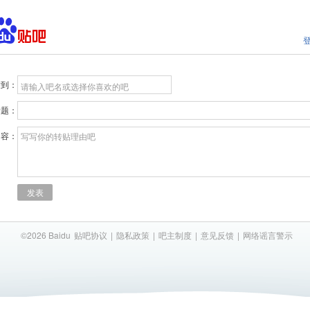
贴到：
请输入吧名或选择你喜欢的吧
标题：
内容：
写写你的转贴理由吧
发表
©2026 Baidu
贴吧协议
|
隐私政策
|
吧主制度
|
意见反馈
|
网络谣言警示