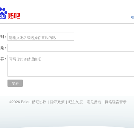
贴到：
请输入吧名或选择你喜欢的吧
标题：
内容：
写写你的转贴理由吧
发表
©2026 Baidu
贴吧协议
|
隐私政策
|
吧主制度
|
意见反馈
|
网络谣言警示