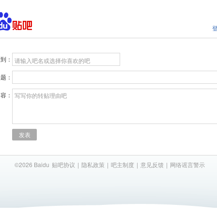
贴到：
请输入吧名或选择你喜欢的吧
标题：
内容：
写写你的转贴理由吧
发表
©2026 Baidu
贴吧协议
|
隐私政策
|
吧主制度
|
意见反馈
|
网络谣言警示