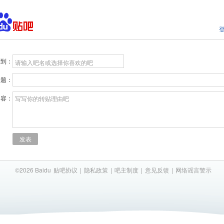
贴到：
请输入吧名或选择你喜欢的吧
标题：
内容：
写写你的转贴理由吧
发表
©2026 Baidu
贴吧协议
|
隐私政策
|
吧主制度
|
意见反馈
|
网络谣言警示