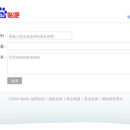
贴到：
请输入吧名或选择你喜欢的吧
标题：
内容：
写写你的转贴理由吧
发表
©2026 Baidu
贴吧协议
|
隐私政策
|
吧主制度
|
意见反馈
|
网络谣言警示