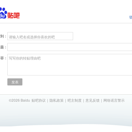
贴到：
请输入吧名或选择你喜欢的吧
标题：
内容：
写写你的转贴理由吧
发表
©2026 Baidu
贴吧协议
|
隐私政策
|
吧主制度
|
意见反馈
|
网络谣言警示